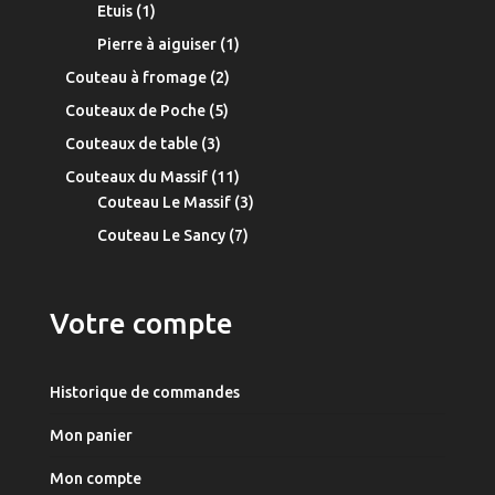
1
produits
Etuis
1
produit
1
Pierre à aiguiser
1
produit
2
Couteau à fromage
2
produits
5
Couteaux de Poche
5
produits
3
Couteaux de table
3
produits
11
Couteaux du Massif
11
produits
3
Couteau Le Massif
3
produits
7
Couteau Le Sancy
7
produits
Votre compte
Historique de commandes
Mon panier
Mon compte