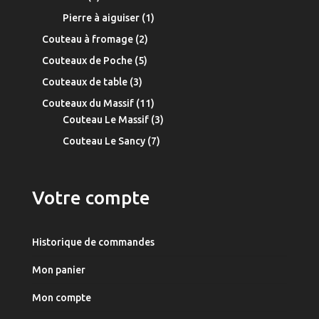
produit
1
Pierre à aiguiser
1
produit
2
Couteau à fromage
2
produits
5
Couteaux de Poche
5
produits
3
Couteaux de table
3
produits
11
Couteaux du Massif
11
produits
3
Couteau Le Massif
3
produits
7
Couteau Le Sancy
7
produits
Votre compte
Historique de commandes
Mon panier
Mon compte