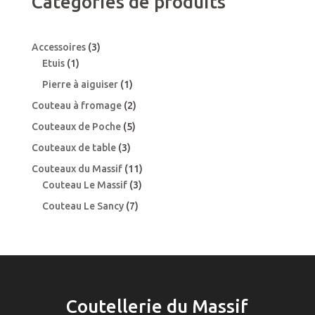
Catégories de produits
3
Accessoires
3
1
produits
Etuis
1
produit
1
Pierre à aiguiser
1
produit
2
Couteau à fromage
2
produits
5
Couteaux de Poche
5
produits
3
Couteaux de table
3
produits
11
Couteaux du Massif
11
3
produits
Couteau Le Massif
3
produits
7
Couteau Le Sancy
7
produits
Coutellerie du Massif