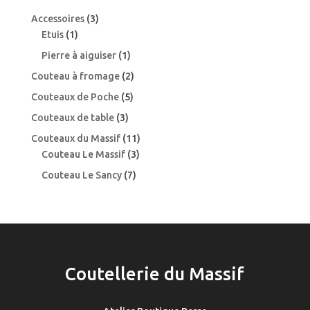
choisies
3
sur
Accessoires
3
1
produits
la
Etuis
1
produit
page
1
Pierre à aiguiser
1
du
produit
2
Couteau à fromage
2
produit
produits
5
Couteaux de Poche
5
produits
3
Couteaux de table
3
produits
11
Couteaux du Massif
11
3
produits
Couteau Le Massif
3
produits
7
Couteau Le Sancy
7
produits
Coutellerie du Massif