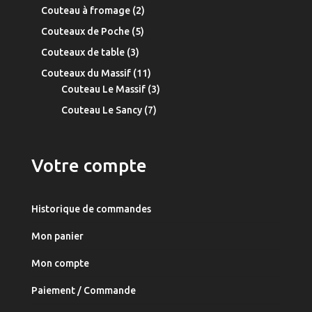
produit
2
Couteau à fromage
2
produits
5
Couteaux de Poche
5
produits
3
Couteaux de table
3
produits
11
Couteaux du Massif
11
produits
3
Couteau Le Massif
3
produits
7
Couteau Le Sancy
7
produits
Votre compte
Historique de commandes
Mon panier
Mon compte
Paiement / Commande