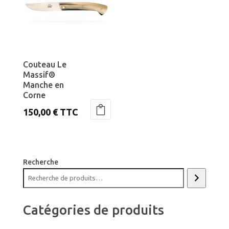
Couteau Le
Massif®
Manche en
Corne
150,00
€
TTC
Ce
produit
a
plusieurs
Recherche
variations.
Les
options
Catégories de produits
peuvent
être