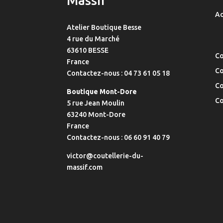
Massif
sur
Ac
la
Atelier Boutique Besse
page
4 rue du Marché
du
63610 BESSE
produit
Co
France
Co
Contactez-nous : 04 73 61 05 18
Co
Boutique Mont-Dore
Co
5 rue Jean Moulin
63240 Mont-Dore
France
Contactez-nous : 06 60 91 40 79
victor@coutellerie-du-
massif.com