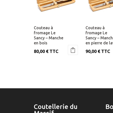
Couteau à
Couteau à
fromage Le
fromage Le
Sancy – Manche
Sancy – Manc
en bois
en pierre de l
80,00
€
TTC
90,00
€
TTC
Ce
produit
a
plusieurs
variations.
Les
options
peuvent
être
Coutellerie du
Bo
choisies