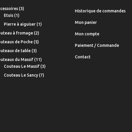
3
cessoires
3
Historique de commandes
1
produits
Etuis
1
produit
Mon panier
1
Pierre à aiguiser
1
produit
2
uteau à fromage
2
Mon compte
produits
5
uteaux de Poche
5
Paiement / Commande
produits
3
uteaux de table
3
Contact
produits
11
uteaux du Massif
11
produits
3
Couteau Le Massif
3
produits
7
Couteau Le Sancy
7
produits