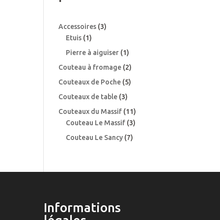
3
Accessoires
3
1
produits
Etuis
1
produit
1
Pierre à aiguiser
1
produit
2
Couteau à fromage
2
produits
5
Couteaux de Poche
5
produits
3
Couteaux de table
3
produits
11
Couteaux du Massif
11
3
produits
Couteau Le Massif
3
produits
7
Couteau Le Sancy
7
produits
Informations